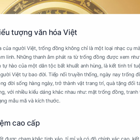
iểu tượng văn hóa Việt
 của người Việt, trống đồng không chỉ là một loại nhạc cụ m
tâm linh. Những thanh âm phát ra từ trống đồng được xem như
m tự hào của một dân tộc bất khuất anh hùng, là kết tinh trí tu
gười Việt tự bao đời. Tiếp nối truyền thống, ngày nay trống 
g đời sống hàng ngày, trở thành vật trang trí, quà tặng đối t
g, với nhiều kiểu dáng khác nhau như: mặt trống đồng, tranh
dạng mẫu mã và kích thước.
iệm cao cấp
iết được chạm khắc tinh xảo, tỉ mỉ và có độ chính xác cao, kế