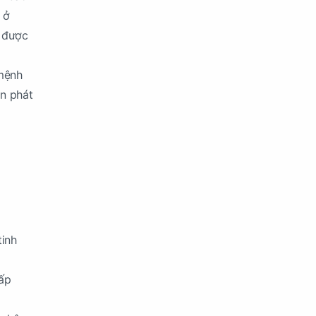
 ở
n được
 mệnh
ăn phát
tinh
cấp