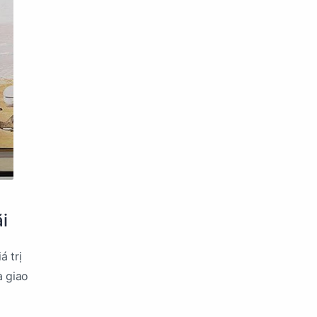
i
á trị
à giao