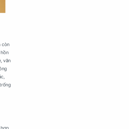
à còn
 hồn
ệ, văn
đồng
ác,
 trống
t hợp