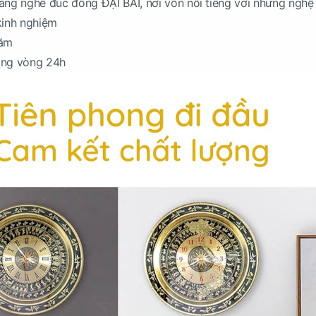
i làng nghề đúc đồng ĐẠI BÁI, nơi vốn nổi tiếng với nhưng nghệ
kinh nghiệm
năm
ong vòng 24h